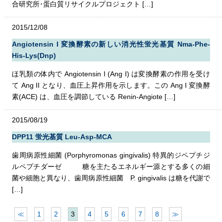
合研究所･蛋白質リサイクルプロジェクト […]
2015/12/08
Angiotensin I 変換酵素の新しい消光性蛍光基質 Nma-Phe-
His-Lys(Dnp)
ほ乳類の体内で Angiotensin I (Ang I) は変換酵素の作用を受け
て Ang II となり、血圧上昇作用を示します。この Ang I 変換酵
素(ACE) は、血圧を調節している Renin-Angiote […]
2015/08/19
DPP11 蛍光基質 Leu-Asp-MCA
歯周病原性細菌 (Porphyromonas gingivalis) 特異的ジペプチジ
ルペプチダーゼ 糖を主たるエネルギー源とする多くの細
菌や細胞と異なり、歯周病原性細菌 P. gingivalis は糖を代謝で
[…]
≪
1
2
3
4
5
6
7
8
≫