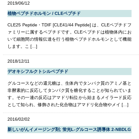
2019/06/12
植物ペプチドホルモン / CLEペプチド
CLE25 Peptide・TDIF [CLE41/44 Peptide] は、CLEペプチドフ
ァミリーに属するペプチドです。CLEペプチドは植物体内にお
いて細胞間の情報伝達を行う植物ペプチドホルモンとして機能
します。こ […]
2018/12/11
デオキシフルクトシルペプチド
グルコースなどの還元糖は、生体内でタンパク質のアミノ基と
非酵素的に反応してタンパク質を糖化することが知られていま
す。その一連の反応はアマドリ転位から始まるメイラード反応
として知られ、修飾された化合物はアマドリ化合物やメイ […]
2016/02/02
新しいがんイメージング剤; 蛍光L-グルコース誘導体 2-NBDLG