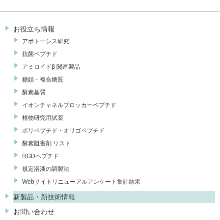
お役立ち情報
アポトーシス研究
抗菌ペプチド
アミロイドβ 関連製品
糖鎖・複合糖質
酵素基質
イオンチャネルブロッカーペプチド
植物研究用試薬
ポリペプチド・オリゴペプチド
酵素阻害剤 リスト
RGDペプチド
規定溶液の調製法
Webサイトリニューアルアンケート集計結果
新製品・新技術情報
お問い合わせ