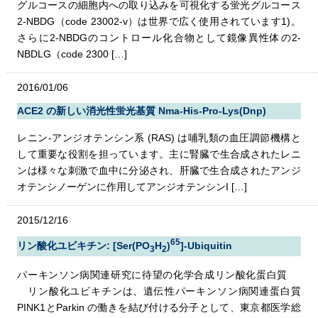
グルコースの細胞内への取り込みを可視化する蛍光グルコース
2-NBDG（code 23002-v）は世界で広く使用されています1)。
さらに2-NBDGのコントロール化合物として鏡像異性体の2-
NBDLG（code 2300 […]
2016/01/06
ACE2 の新しい消光性蛍光基質 Nma-His-Pro-Lys(Dnp)
レニン-アンジオテンシン系 (RAS) は哺乳類の血圧調節機構と
して重要な役割を担っています。主に腎臓で生合成されたレニ
ンは様々な刺激で血中に分泌され、肝臓で生合成されたアンジ
オテンシノーゲンに作用してアンジオテンシンI […]
2015/12/16
65
リン酸化ユビキチン: [Ser(PO
H
)
]-Ubiquitin
3
2
パーキンソン病関連研究に待望の化学合成リン酸化蛋白質
リン酸化ユビキチンは、遺伝性パーキンソン病関連蛋白質
PINK1とParkin の働きを結び付ける分子として、東京都医学総