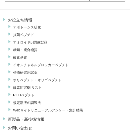
お役立ち情報
アポトーシス研究
抗菌ペプチド
アミロイドβ 関連製品
糖鎖・複合糖質
酵素基質
イオンチャネルブロッカーペプチド
植物研究用試薬
ポリペプチド・オリゴペプチド
酵素阻害剤 リスト
RGDペプチド
規定溶液の調製法
Webサイトリニューアルアンケート集計結果
新製品・新技術情報
お問い合わせ