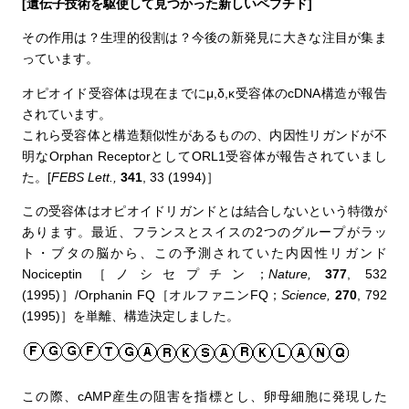
[遺伝子技術を駆使して見つかった新しいペプチド]
その作用は？生理的役割は？今後の新発見に大きな注目が集ま
っています。
オピオイド受容体は現在までにμ,δ,κ受容体のcDNA構造が報告
されています。
これら受容体と構造類似性があるものの、内因性リガンドが不
明なOrphan ReceptorとしてORL1受容体が報告されていまし
た。[
FEBS Lett.,
341
, 33 (1994)］
この受容体はオピオイドリガンドとは結合しないという特徴が
あります。最近、フランスとスイスの2つのグループがラッ
ト・ブタの脳から、この予測されていた内因性リガンド
Nociceptin［ノシセプチン；
Nature,
377
, 532
(1995)］/Orphanin FQ［オルファニンFQ；
Science,
270
, 792
(1995)］を単離、構造決定しました。
この際、cAMP産生の阻害を指標とし、卵母細胞に発現した