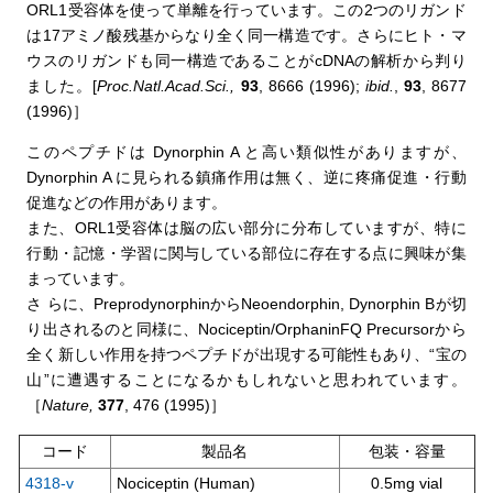
ORL1受容体を使って単離を行っています。この2つのリガンド
は17アミノ酸残基からなり全く同一構造です。さらにヒト・マ
ウスのリガンドも同一構造であることがcDNAの解析から判り
ました。[
Proc.Natl.Acad.Sci.,
93
, 8666 (1996);
ibid.
,
93
, 8677
(1996)］
このペプチドは Dynorphin A と高い類似性がありますが、
Dynorphin A に見られる鎮痛作用は無く、逆に疼痛促進・行動
促進などの作用があります。
また、ORL1受容体は脳の広い部分に分布していますが、特に
行動・記憶・学習に関与している部位に存在する点に興味が集
まっています。
さ らに、PreprodynorphinからNeoendorphin, Dynorphin Bが切
り出されるのと同様に、Nociceptin/OrphaninFQ Precursorから
全く新しい作用を持つペプチドが出現する可能性もあり、“宝の
山”に遭遇することになるかもしれないと思われています。
［
Nature,
377
, 476 (1995)］
コード
製品名
包装・容量
4318-v
Nociceptin (Human)
0.5mg vial