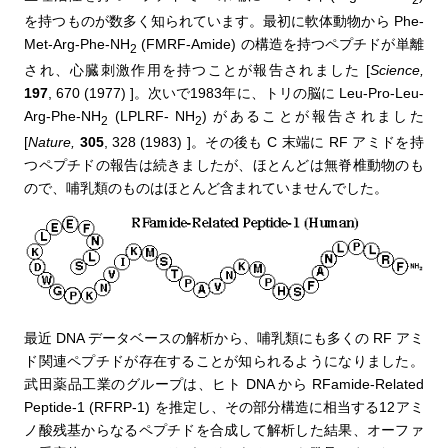
2
を持つものが数多く知られています。最初に軟体動物から Phe-
Met-Arg-Phe-NH
(FMRF-Amide) の構造を持つペプチドが単離
2
され、心臓刺激作用を持つことが報告されました [
Science,
197
, 670 (1977) ]。次いで1983年に、トリの脳に Leu-Pro-Leu-
Arg-Phe-NH
(LPLRF- NH
) があることが報告されました
2
2
[
Nature,
305
, 328 (1983) ]。その後も C 末端に RF アミドを持
つペプチドの報告は続きましたが、ほとんどは無脊椎動物のも
ので、哺乳類のものはほとんど含まれていませんでした。
最近 DNA データベースの解析から、哺乳類にも多くの RF アミ
ド関連ペプチドが存在することが知られるようになりました。
武田薬品工業のグループは、ヒト DNA から RFamide-Related
Peptide-1 (RFRP-1) を推定し、その部分構造に相当する12アミ
ノ酸残基からなるペプチドを合成して解析した結果、オーファ