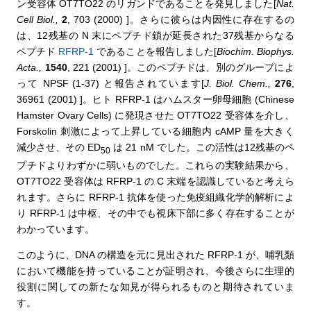
ン受容体 OT7TO22 のリガンドであることを発見しました[
Nat.
Cell Biol.,
2
, 703 (2000) ]。さらに彼らは内因性に存在するの
は、12残基の N 末にペプチド鎖が延長された37残基からなる
ペプチド
RFRP-1
であることを報告しました[
Biochim. Biophys.
Acta.,
1540
, 221 (2001) ]。このペプチドは、別のグループによ
って NPSF (1-37) と報告されています[
J. Biol. Chem.,
276
,
36961 (2001) ]。ヒト RFRP-1 はハムスター卵母細胞 (Chinese
Hamster Ovary Cells) に発現させた OT7TO22 受容体を介し、
Forskolin 刺激によって上昇している細胞内 cAMP 量を大きく
減少させ、その ED
は 21 nM でした。この活性は12残基のペ
50
プチドよりわずかに弱いものでした。これらの実験結果から、
OT7TO22 受容体は RFRP-1 の C 末端を認識していると考えら
れます。さらに RFRP-1 抗体を使った免疫組織化学的解析によ
り RFRP-1 は中枢、その中でも視床下部に多く存在することが
わかっています。
このように、DNA の構造を元に見出された RFRP-1 が、哺乳類
において機能を持っていることが証明され、今後さらに生理的
役割に関しての新たな知見が得られるものと期待されていま
す。