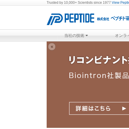
Trusted by 10,000+ Scientists since 1977
View Peptid
当社の技術
オンラ
«