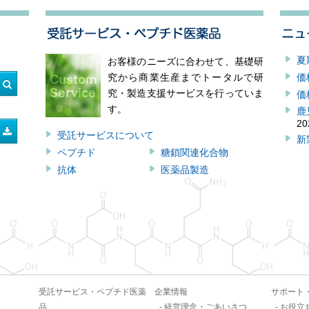
夏
お客様のニーズに合わせて、基礎研
価
究から商業生産までトータルで研
究・製造支援サービスを行っていま
価
す。
鹿
20
受託サービスについて
新
ペプチド
糖鎖関連化合物
抗体
医薬品製造
受託サービス・ペプチド医薬
企業情報
サポート
品
経営理念・ごあいさつ
お役立