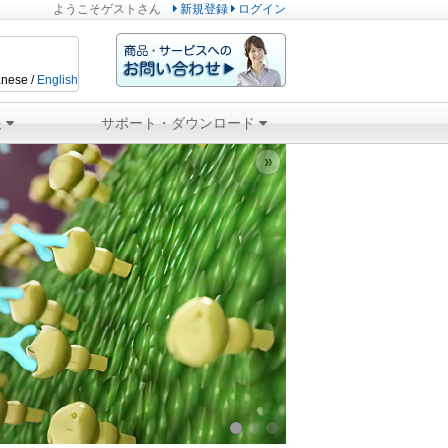
ようこそ
ゲスト
さん
新規登録
ログイン
nese /
English
報
サポート・ダウンロード
»