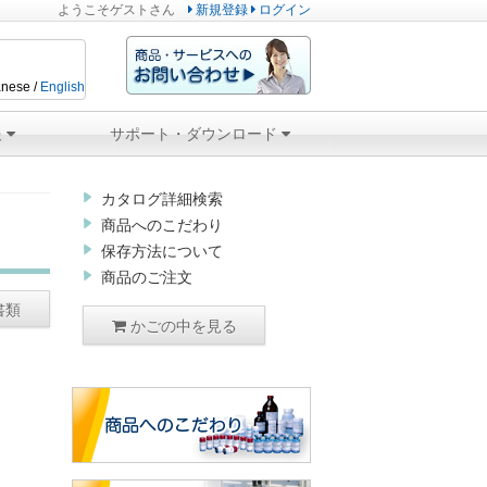
ようこそ
ゲスト
さん
新規登録
ログイン
nese /
English
報
サポート・ダウンロード
カタログ詳細検索
商品へのこだわり
保存方法について
商品のご注文
書類
かごの中を見る