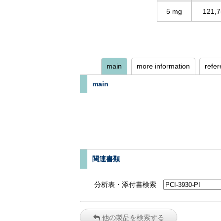
5 mg
121,7
main
more information
refe
main
関連書類
分析表・添付書検索
他の製品を検索する