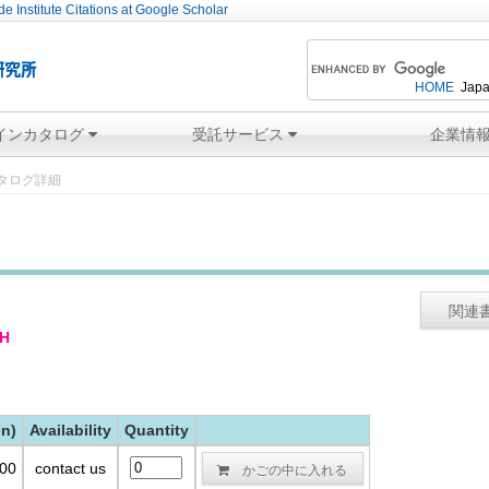
e Institute Citations at Google Scholar
HOME
Japa
インカタログ
受託サービス
企業情
タログ詳細
関連
OH
en)
Availability
Quantity
かごの中に入れる
00
contact us