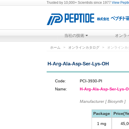
Trusted by 10,000+ Scientists since 1977
View Peptid
当社の技術
オンラ
ホーム
オンラインカタログ
オンラインカ
H-Arg-Ala-Asp-Ser-Lys-OH
Code:
PCI-3930-PI
Name:
H-Arg-Ala-Asp-Ser-Lys-
Manufacturer [ Biosynth ]
Package
Price(Y
1 mg
45,0