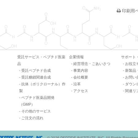
印刷用
受託サービス・ペプチド医薬
企業情報
サポート
品
経営理念・ごあいさつ
お役立
受託ペプチド合成
事業内容
新製品
受託糖鎖関連合成
会社概要
お問い
抗体（ポリクローナル）作
沿革
ダウン
製
アクセス
関連リ
ペプチド医薬品開発
（GMP）
その他のサービス
ご注文の流れ