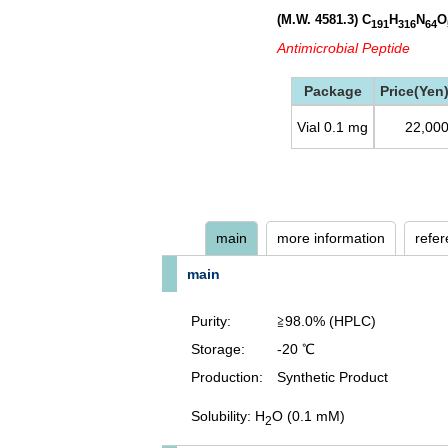
(M.W. 4581.3)
C
H
N
O
191
316
64
Antimicrobial Peptide
Package
Price(Yen
Vial 0.1 mg
22,00
main
more information
refe
main
Purity:
≧98.0% (HPLC)
Storage:
-20 ℃
Production:
Synthetic Product
Solubility: H
O (0.1 mM)
2