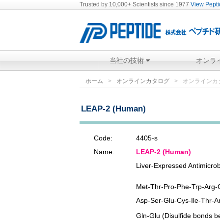
Trusted by 10,000+ Scientists since 1977
View Peptid
当社の技術
オンラ
ホーム
オンラインカタログ
オンラインカ
LEAP-2 (Human)
Code:
4405-s
Name:
LEAP-2 (Human)
Liver-Expressed Antimicro
Met-Thr-Pro-Phe-Trp-Arg-G
Asp-Ser-Glu-Cys-Ile-Thr-A
Gln-Glu (Disulfide bonds 