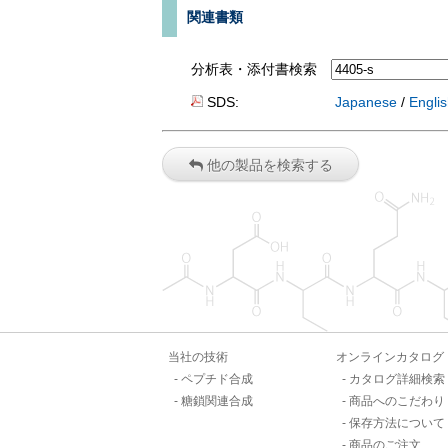
関連書類
分析表・添付書検索
SDS:
Japanese
/
Engli
他の製品を検索する
当社の技術
オンラインカタログ
ペプチド合成
カタログ詳細検索
糖鎖関連合成
商品へのこだわり
保存方法について
商品のご注文