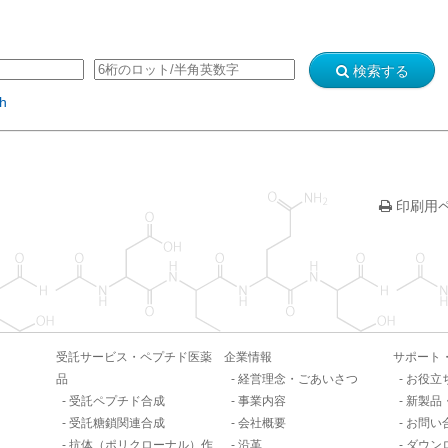
検索する
sh
印刷用
受託サービス・ペプチド医薬
企業情報
サポート
品
経営理念・ごあいさつ
お役立
受託ペプチド合成
事業内容
新製品
受託糖鎖関連合成
会社概要
お問い
抗体（ポリクローナル）作
沿革
ダウン