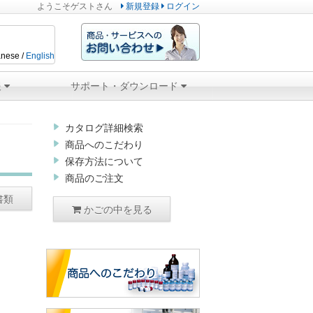
ようこそ
ゲスト
さん
新規登録
ログイン
nese /
English
報
サポート・ダウンロード
カタログ詳細検索
商品へのこだわり
保存方法について
商品のご注文
書類
かごの中を見る