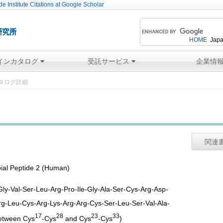
e Institute Citations at Google Scholar
HOME
Japa
インカタログ
受託サービス
企業情
タログ詳細
関連
bial Peptide 2 (Human)
ly-Val-Ser-Leu-Arg-Pro-Ile-Gly-Ala-Ser-Cys-Arg-Asp-
rg-Leu-Cys-Arg-Lys-Arg-Arg-Cys-Ser-Leu-Ser-Val-Ala-
17
28
23
33
between Cys
-Cys
and Cys
-Cys
)