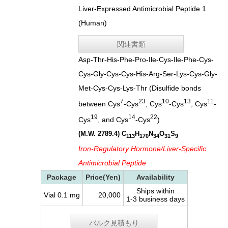
Liver-Expressed Antimicrobial Peptide 1
(Human)
関連書類
Asp-Thr-His-Phe-Pro-Ile-Cys-Ile-Phe-Cys-
Cys-Gly-Cys-Cys-His-Arg-Ser-Lys-Cys-Gly-
Met-Cys-Cys-Lys-Thr (Disulfide bonds
7
23
10
13
11
between Cys
-Cys
, Cys
-Cys
, Cys
-
19
14
22
Cys
, and Cys
-Cys
)
(M.W. 2789.4)
C
H
N
O
S
113
170
34
31
9
Iron-Regulatory Hormone/Liver-Specific
Antimicrobial Peptide
Package
Price(Yen)
Availability
Ships within
Vial 0.1 mg
20,000
1-3 business days
バルク見積もり