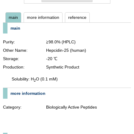
main
more information
reference
main
Purity:
≧98.0% (HPLC)
Other Name:
Hepcidin-25 (human)
Storage:
-20 ℃
Production:
Synthetic Product
Solubility: H
O (0.1 mM)
2
more information
Category:
Biologically Active Peptides