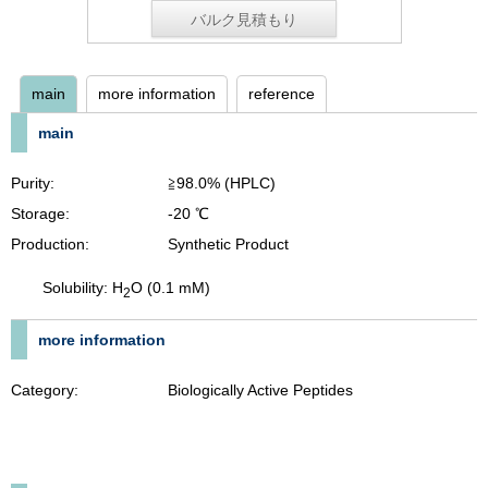
バルク見積もり
main
more information
reference
main
Purity:
≧98.0% (HPLC)
Storage:
-20 ℃
Production:
Synthetic Product
Solubility: H
O (0.1 mM)
2
more information
Category:
Biologically Active Peptides