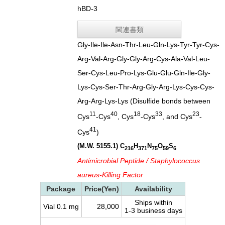
hBD-3
関連書類
Gly-Ile-Ile-Asn-Thr-Leu-Gln-Lys-Tyr-Tyr-Cys-
Arg-Val-Arg-Gly-Gly-Arg-Cys-Ala-Val-Leu-
Ser-Cys-Leu-Pro-Lys-Glu-Glu-Gln-Ile-Gly-
Lys-Cys-Ser-Thr-Arg-Gly-Arg-Lys-Cys-Cys-
Arg-Arg-Lys-Lys (Disulfide bonds between
11
40
18
33
23
Cys
-Cys
, Cys
-Cys
, and Cys
-
41
Cys
)
(M.W. 5155.1)
C
H
N
O
S
216
371
75
59
6
Antimicrobial Peptide / Staphylococcus
aureus-Killing Factor
Package
Price(Yen)
Availability
Ships within
Vial 0.1 mg
28,000
1-3 business days