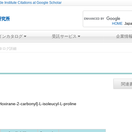
e Institute Citations at Google Scholar
HOME
Japa
インカタログ
受託サービス
企業情
タログ詳細
関連
loxirane-2-carbonyl]-
-isoleucyl-
-proline
L
L