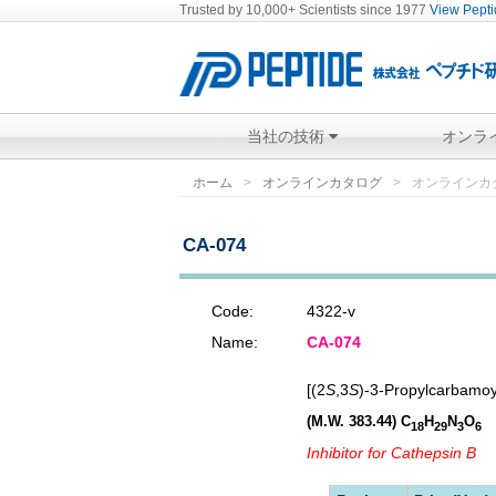
Trusted by 10,000+ Scientists since 1977
View Peptid
当社の技術
オンラ
ホーム
オンラインカタログ
オンラインカ
CA-074
Code:
4322-v
Name:
CA-074
[(2
S
,3
S
)-3-Propylcarbamoy
(M.W. 383.44)
C
H
N
O
18
29
3
6
Inhibitor for Cathepsin B