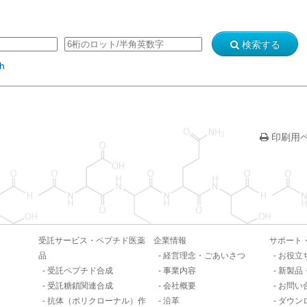
検索する
sh
印刷用
受託サービス・ペプチド医薬
企業情報
サポート
品
経営理念・ごあいさつ
お役立
受託ペプチド合成
事業内容
新製品
受託糖鎖関連合成
会社概要
お問い
抗体（ポリクローナル）作
沿革
ダウン