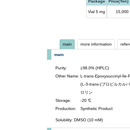
Package
Price(Yen)
Vial 5 mg
15,000
main
more information
refe
main
Purity:
≧98.0% (HPLC)
Other Name:
L-trans-Epoxysuccinyl-Ile
(L-3-trans-(プロピル
ロリン
Storage:
-20 ℃
Production:
Synthetic Product
Solubility: DMSO (10 mM)