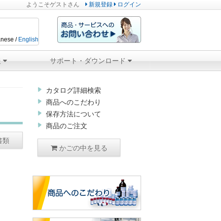
ようこそ
ゲスト
さん
新規登録
ログイン
nese /
English
報
サポート・ダウンロード
カタログ詳細検索
商品へのこだわり
保存方法について
商品のご注文
書類
かごの中を見る