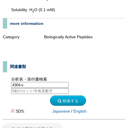
Solubility: H
O (0.1 mM)
2
more information
Category:
Biologically Active Peptides
関連書類
分析表・添付書検索
検索する
SDS:
Japanese
/
English