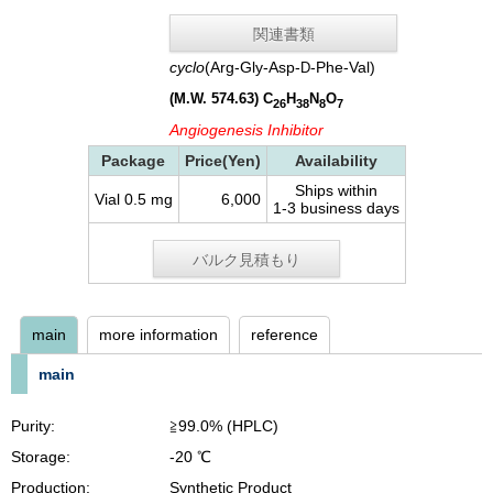
関連書類
cyclo
(Arg-Gly-Asp-
-Phe-Val)
D
(M.W. 574.63)
C
H
N
O
26
38
8
7
Angiogenesis Inhibitor
Package
Price(Yen)
Availability
Ships within
Vial 0.5 mg
6,000
1-3 business days
バルク見積もり
main
more information
reference
main
Purity:
≧99.0% (HPLC)
Storage:
-20 ℃
Production:
Synthetic Product