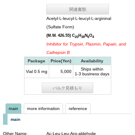
関連書類
Acetyl-
-leucyl-
-leucyl-
-argininal
L
L
L
(Sulfate Form)
(M.W. 426.55)
C
H
N
O
20
38
6
4
Inhibitor for Trypsin, Plasmin, Papain, and
Cathepsin B
Package
Price(Yen)
Availability
Ships within
Vial 0.5 mg
5,000
1-3 business days
バルク見積もり
main
more information
reference
main
Other Name:
Ac-Leu-Leu-Arg-aldehyde