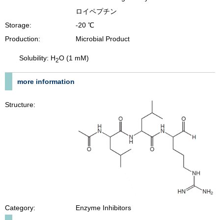
ロイペプチン
Storage:
-20 ℃
Production:
Microbial Product
Solubility: H
O (1 mM)
2
more information
Structure:
Category:
Enzyme Inhibitors