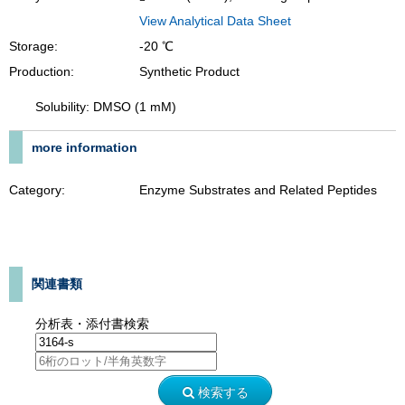
View Analytical Data Sheet
Storage:
-20 ℃
Production:
Synthetic Product
Solubility: DMSO (1 mM)
more information
Category:
Enzyme Substrates and Related Peptides
関連書類
分析表・添付書検索
検索する