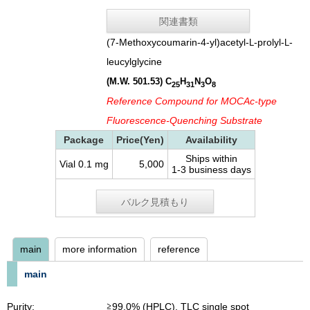
関連書類
(7-Methoxycoumarin-4-yl)acetyl-
-prolyl-
-
L
L
leucylglycine
(M.W. 501.53)
C
H
N
O
25
31
3
8
Reference Compound for MOCAc-type
Fluorescence-Quenching Substrate
Package
Price(Yen)
Availability
Ships within
Vial 0.1 mg
5,000
1-3 business days
バルク見積もり
main
more information
reference
main
Purity:
≧99.0% (HPLC), TLC single spot