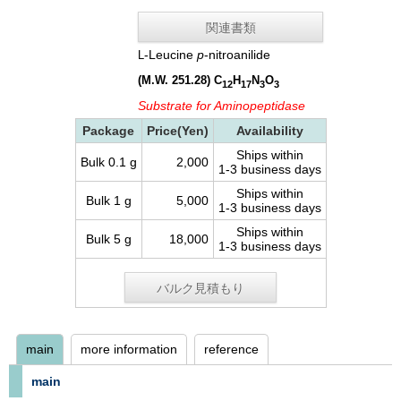
関連書類
-Leucine
p
-nitroanilide
L
(M.W. 251.28)
C
H
N
O
12
17
3
3
Substrate for Aminopeptidase
Package
Price(Yen)
Availability
Ships within
Bulk 0.1 g
2,000
1-3 business days
Ships within
Bulk 1 g
5,000
1-3 business days
Ships within
Bulk 5 g
18,000
1-3 business days
バルク見積もり
main
more information
reference
main