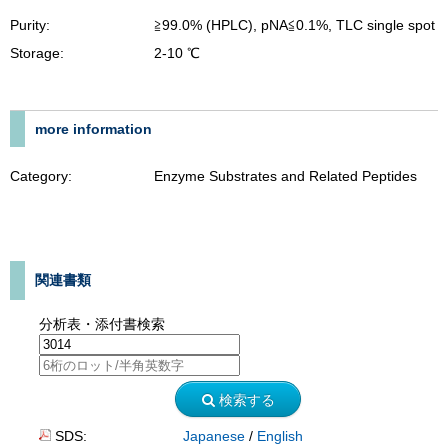
Purity:
≧99.0% (HPLC), pNA≦0.1%, TLC single spot
Storage:
2-10 ℃
more information
Category:
Enzyme Substrates and Related Peptides
関連書類
分析表・添付書検索
検索する
SDS:
Japanese
/
English