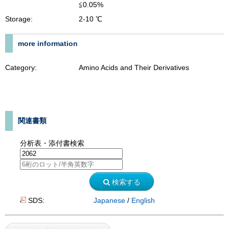
≦0.05%
Storage:
2-10 ℃
more information
Category:
Amino Acids and Their Derivatives
関連書類
分析表・添付書検索
検索する
SDS:
Japanese
/
English