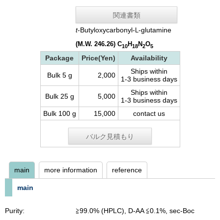
関連書類
t
-Butyloxycarbonyl-
-glutamine
L
(M.W. 246.26)
C
H
N
O
10
18
2
5
Package
Price(Yen)
Availability
Ships within
Bulk 5 g
2,000
1-3 business days
Ships within
Bulk 25 g
5,000
1-3 business days
Bulk 100 g
15,000
contact us
バルク見積もり
main
more information
reference
main
Purity:
≧99.0% (HPLC), D-AA ≦0.1%, sec-Boc