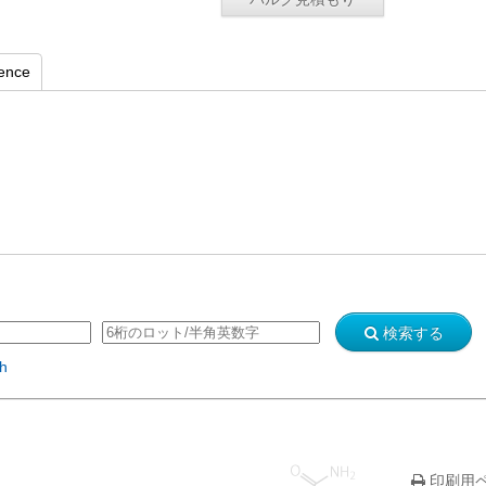
rence
検索する
sh
印刷用