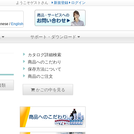
ようこそ
ゲスト
さん
新規登録
ログイン
nese /
English
報
サポート・ダウンロード
カタログ詳細検索
商品へのこだわり
保存方法について
商品のご注文
書類
かごの中を見る