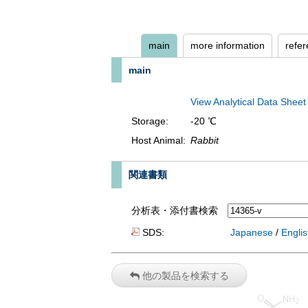
main
more information
refe
main
View Analytical Data Sheet
Storage:
-20 ℃
Host Animal:
Rabbit
関連書類
分析表・添付書検索
SDS:
Japanese
/
Engli
他の製品を検索する